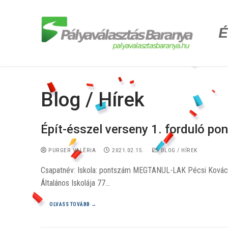
É
Blog / Hírek
Épít-ésszel verseny 1. forduló po
PURGER VALÉRIA
2021.02.15.
BLOG / HÍREK
Csapatnév: Iskola: pontszám MEGTANUL-LAK Pécsi Kovács 
Általános Iskolája 77…
OLVASS TOVÁBB →