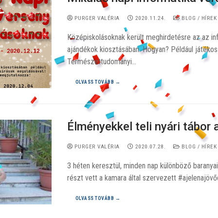
PURGER VALÉRIA
2020.11.24.
BLOG / HÍREK
Középiskolásoknak került meghirdetésre az az info
ajándékok kiosztásában. Hogyan? Például játékos 
Természettudományi…
OLVASS TOVÁBB →
Élményekkel teli nyári tábor
PURGER VALÉRIA
2020.07.28.
BLOG / HÍREK
3 héten keresztül, minden nap különböző baranyai
részt vett a kamara által szervezett #ajelenajövő
OLVASS TOVÁBB →