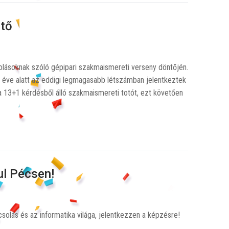
ntő
olásoknak szóló gépipari szakmaismereti verseny döntőjén.
 éve alatt az eddigi legmagasabb létszámban jelentkeztek
 a 13+1 kérdésből álló szakmaismereti totót, ezt követően
l Pécsen!
olás és az informatika világa, jelentkezzen a képzésre!