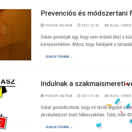
Prevenciós és módszertani f
PURGER VALÉRIA
2021.02.05.
BLOG / HÍREK
Sokan gondolják úgy, hogy nem érdekli őket a bű
környezetükben. Ahhoz, hogy fiataljaink a társa
OLVASS TOVÁBB →
Indulnak a szakmaismereti v
PURGER VALÉRIA
2021.01.08.
BLOG / HÍREK
Sokat gondolkodtunk, hogy mi tévők legyünk a ver
járványhelyzet miatt félbeszakítani. Több, mint 
OLVASS TOVÁBB →