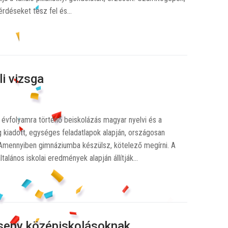
kérdéseket tesz fel és…
i vizsga
 évfolyamra történő beiskolázás magyar nyelvi és a
ag kiadott, egységes feladatlapok alapján, országosan
 Amennyiben gimnáziumba készülsz, kötelező megírni. A
talános iskolai eredmények alapján állítják…
rseny középiskolásoknak