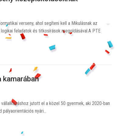
rmatikai verseny, ahol segíteni kell a Mikulásnak az
logikai feladatok és titkosírások megoldásával.A PTE
 a kamarában
 vállalkozáshoz jutott el a közel 50 gyermek, aki 2020-ban
d pályaorientációs nyári…