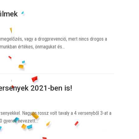
ilmek
nmegelőzés, vagy a drogprevenció, mert nincs drogos a
dalmunkban értékes, önmagukat és…
ersenyek 2021-ben is!
senyekkel. Nagyon rossz volt tavaly a 4 versenyből 3-at a
400 gyerek nevezett…