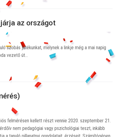
járja az országot
uló szobás játékunkat, melynek a linkje még a mai napig
 oda vezető út…
mérés)
iós felmérésen kellett részt vennie 2020. szeptember 21.
kérdőív nem pedagógiai vagy pszichológiai teszt, inkább
ja a tanuló pillanatnyi gondolatait, érzéseit. Számítógépen,