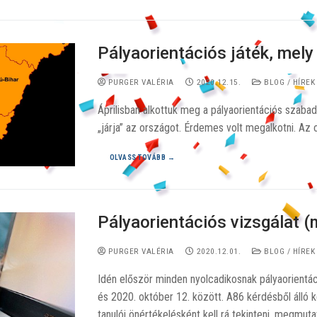
Pályaorientációs játék, mely 
PURGER VALÉRIA
2020.12.15.
BLOG / HÍREK
Áprilisban alkottuk meg a pályaorientációs szabad
„járja” az országot. Érdemes volt megalkotni. Az
OLVASS TOVÁBB →
Pályaorientációs vizsgálat (
PURGER VALÉRIA
2020.12.01.
BLOG / HÍREK
Idén először minden nyolcadikosnak pályaorientác
és 2020. október 12. között. A86 kérdésből álló 
tanulói önértékelésként kell rá tekinteni, megmutat