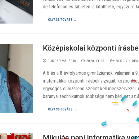
de telefonon és tableten is kitölthető, egyszerű 
OLVASS TOVÁBB →
Középiskolai központi írásbel
PURGER VALÉRIA
2020.11.25.
BLOG / HÍREK
A 6 és a 8 évfolyamos gimnáziumok, valamint a 9.
matematikai központi írásbeli vizsgáit, központil
egységes eljárásrend szerint kell megszervezni.
baranyai technikumok többsége nem kéri, ott az ál
OLVASS TOVÁBB →
Mikulás napi informatika ve