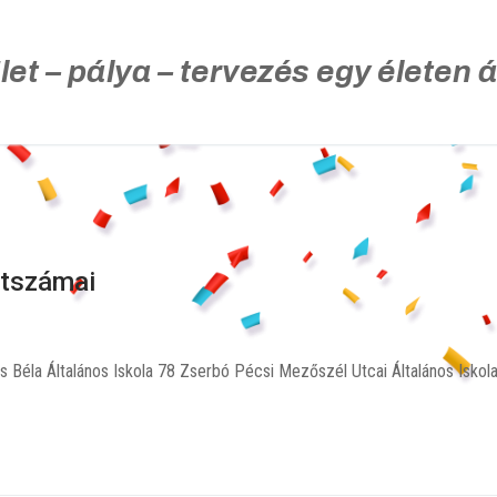
let – pálya – tervezés egy életen á
ntszámai
Béla Általános Iskola 78 Zserbó Pécsi Mezőszél Utcai Általános Isko