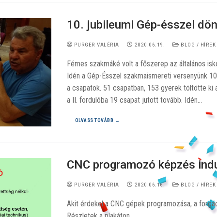
10. jubileumi Gép-ésszel dö
PURGER VALÉRIA
2020.06.19.
BLOG / HÍREK
Fémes szakmáké volt a főszerep az általános isk
Idén a Gép-Ésszel szakmaismereti versenyünk 10
a csapatok. 51 csapatban, 153 gyerek töltötte ki
a II. fordulóba 19 csapat jutott tovább. Idén…
OLVASS TOVÁBB →
CNC programozó képzés indu
PURGER VALÉRIA
2020.06.16.
BLOG / HÍREK
Akit érdekel a CNC gépek programozása, a forgács
Részletek a plakáton.