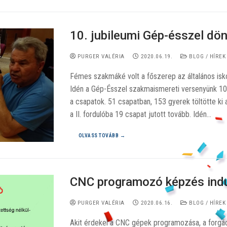
10. jubileumi Gép-ésszel dö
PURGER VALÉRIA
2020.06.19.
BLOG / HÍREK
Fémes szakmáké volt a főszerep az általános isk
Idén a Gép-Ésszel szakmaismereti versenyünk 10
a csapatok. 51 csapatban, 153 gyerek töltötte ki
a II. fordulóba 19 csapat jutott tovább. Idén…
OLVASS TOVÁBB →
CNC programozó képzés indu
PURGER VALÉRIA
2020.06.16.
BLOG / HÍREK
Akit érdekel a CNC gépek programozása, a forgács