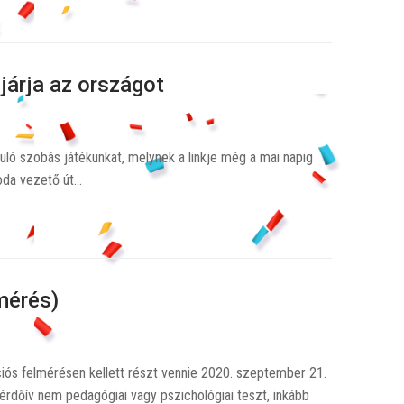
járja az országot
uló szobás játékunkat, melynek a linkje még a mai napig
 oda vezető út…
mérés)
iós felmérésen kellett részt vennie 2020. szeptember 21.
kérdőív nem pedagógiai vagy pszichológiai teszt, inkább