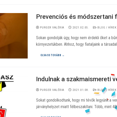
Prevenciós és módszertani f
PURGER VALÉRIA
2021.02.05.
BLOG / HÍREK
Sokan gondolják úgy, hogy nem érdekli őket a bű
környezetükben. Ahhoz, hogy fiataljaink a társa
OLVASS TOVÁBB →
Indulnak a szakmaismereti v
PURGER VALÉRIA
2021.01.08.
BLOG / HÍREK
Sokat gondolkodtunk, hogy mi tévők legyünk a ver
járványhelyzet miatt félbeszakítani. Több, mint 