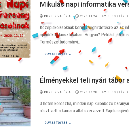
Mikulás napi informatika ve
PURGER VALÉRIA
2020.11.24.
BLOG / HÍREK
Középiskolásoknak került meghirdetésre az az info
ajándékok kiosztásában. Hogyan? Például játékos 
Természettudományi…
OLVASS TOVÁBB →
Élményekkel teli nyári tábor
PURGER VALÉRIA
2020.07.28.
BLOG / HÍREK
3 héten keresztül, minden nap különböző baranyai
részt vett a kamara által szervezett #ajelenajövő
OLVASS TOVÁBB →