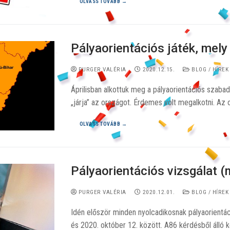
OLVASS TOVÁBB →
Pályaorientációs játék, mely 
PURGER VALÉRIA
2020.12.15.
BLOG / HÍREK
Áprilisban alkottuk meg a pályaorientációs szabad
„járja” az országot. Érdemes volt megalkotni. Az
OLVASS TOVÁBB →
Pályaorientációs vizsgálat (
PURGER VALÉRIA
2020.12.01.
BLOG / HÍREK
Idén először minden nyolcadikosnak pályaorientác
és 2020. október 12. között. A86 kérdésből álló 