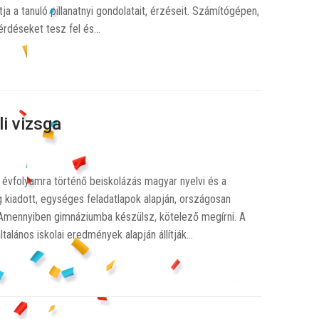
ja a tanuló pillanatnyi gondolatait, érzéseit. Számítógépen,
kérdéseket tesz fel és…
i vizsga
 évfolyamra történő beiskolázás magyar nyelvi és a
ag kiadott, egységes feladatlapok alapján, országosan
 Amennyiben gimnáziumba készülsz, kötelező megírni. A
talános iskolai eredmények alapján állítják…