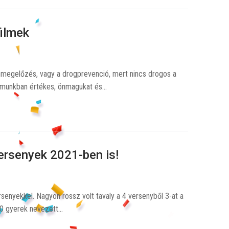
ilmek
nmegelőzés, vagy a drogprevenció, mert nincs drogos a
dalmunkban értékes, önmagukat és…
ersenyek 2021-ben is!
senyekkel. Nagyon rossz volt tavaly a 4 versenyből 3-at a
400 gyerek nevezett…