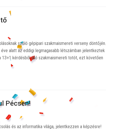
ntő
olásoknak szóló gépipari szakmaismereti verseny döntőjén.
 éve alatt az eddigi legmagasabb létszámban jelentkeztek
 a 13+1 kérdésből álló szakmaismereti totót, ezt követően
l Pécsen!
olás és az informatika világa, jelentkezzen a képzésre!