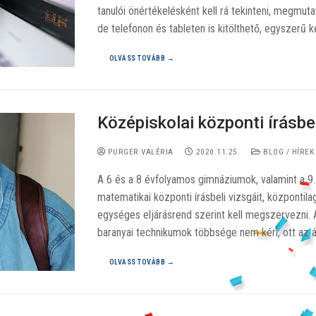
tanulói önértékelésként kell rá tekinteni, megmutat
de telefonon és tableten is kitölthető, egyszerű 
OLVASS TOVÁBB →
Középiskolai központi írásbel
PURGER VALÉRIA
2020.11.25.
BLOG / HÍREK
A 6 és a 8 évfolyamos gimnáziumok, valamint a 9.
matematikai központi írásbeli vizsgáit, központil
egységes eljárásrend szerint kell megszervezni.
baranyai technikumok többsége nem kéri, ott az ál
OLVASS TOVÁBB →