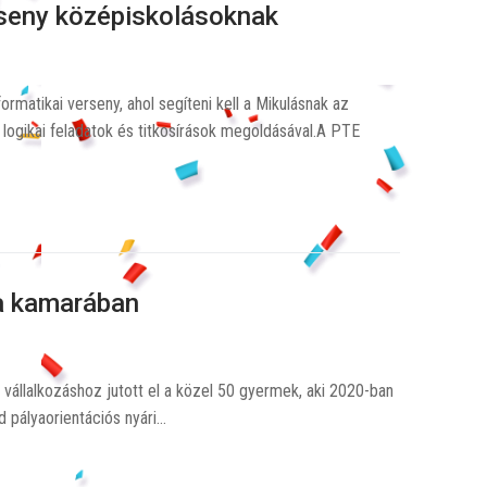
rseny középiskolásoknak
rmatikai verseny, ahol segíteni kell a Mikulásnak az
logikai feladatok és titkosírások megoldásával.A PTE
 a kamarában
 vállalkozáshoz jutott el a közel 50 gyermek, aki 2020-ban
d pályaorientációs nyári…