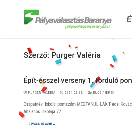
É
Szerző:
Purger Valéria
Épít-ésszel verseny 1. forduló po
PURGER VALÉRIA
2021.02.15.
BLOG / HÍREK
Csapatnév: Iskola: pontszám MEGTANUL-LAK Pécsi Kovács 
Általános Iskolája 77…
OLVASS TOVÁBB →