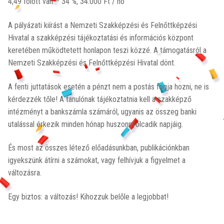
4,49 fölött van – 34 %, 34.000 Ft / hó
A pályázati kiírást a Nemzeti Szakképzési és Felnőttképzési
Hivatal a szakképzési tájékoztatási és információs központ
keretében működtetett honlapon teszi közzé. A támogatásról a
Nemzeti Szakképzési és Felnőttképzési Hivatal dönt.
A fenti juttatások esetén a pénzt nem a postás fogja hozni, ne is
kérdezzék tőle! A tanulónak tájékoztatnia kell a szakképző
intézményt a bankszámla számáról, ugyanis az összeg banki
utalással érkezik minden hónap huszonnyolcadik napjáig.
És most az összes létező előadásunkban, publikációnkban
igyekszünk átírni a számokat, vagy felhívjuk a figyelmet a
változásra.
Egy biztos: a változás! Kihozzuk belőle a legjobbat!