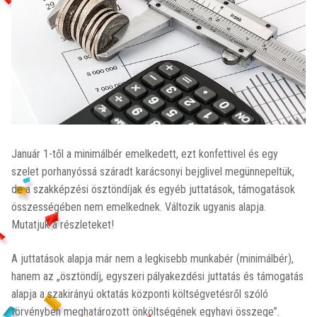
Január 1-től a minimálbér emelkedett, ezt konfettivel és egy
szelet porhanyóssá száradt karácsonyi bejglivel megünnepeltük,
de a szakképzési ösztöndíjak és egyéb juttatások, támogatások
összességében nem emelkednek. Változik ugyanis alapja.
Mutatjuk a részleteket!
A juttatások alapja már nem a legkisebb munkabér (minimálbér),
hanem az „ösztöndíj, egyszeri pályakezdési juttatás és támogatás
alapja a szakirányú oktatás központi költségvetésről szóló
törvényben meghatározott önköltségének egyhavi összege”.