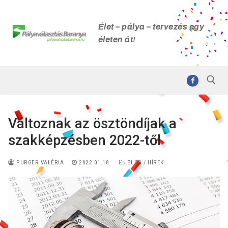
Ugrás
a
Élet – pálya – tervezés egy
tartalomra
életen át!
Változnak az ösztöndíjak a
Keresése:
szakképzésben 2022-től
PURGER VALÉRIA
2022.01.18.
BLOG / HÍREK