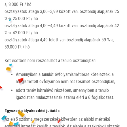
a, 8.000 Ft / hó
osztályzatok átlaga 3,00–3,99 között van, ösztöndíj alapjának 25
%-a, 25.000 Ft / hó
osztályzatok átlaga 4,00–4,49 között van, ösztöndíj alapjának 42
%-a, 42.000 Ft / hó
osztályzatok átlaga 4,49 fölött van ösztöndíj alapjának 59 %-a,
59.000 Ft / hó
Két esetben nem részesülhet a tanuló ösztöndíjban:
Amennyiben a tanulót évfolyamismétlésre kötelezték, a
megismételt évfolyamon nem részesülhet ösztöndíjban,
adott tanév hátralévő részében, amennyiben a tanuló
igazolatlan mulasztásainak száma eléri a 6 foglalkozást.
Egyszeri pályakezdési juttatás
Az első szakma megszerzését követően az alábbi mértékű
egyszeri juttatást kapják a tanulók. Az alapja a szakirányú oktatás