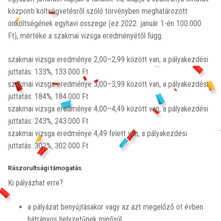
központi költségvetésről szóló törvényben meghatározott
önköltségének egyhavi összege (ez 2022. január 1-én 100.000
Ft), mértéke a szakmai vizsga eredményétől függ.
szakmai vizsga eredménye 2,00–2,99 között van, a pályakezdési
juttatás: 133%, 133.000 Ft
szakmai vizsga eredménye 3,00–3,99 között van, a pályakezdési
juttatás: 184%, 184.000 Ft
szakmai vizsga eredménye 4,00–4,49 között van, a pályakezdési
juttatás: 243%, 243.000 Ft
szakmai vizsga eredménye 4,49 felett van, a pályakezdési
juttatás: 302%, 302.000 Ft
Rászorultsági támogatás
Ki pályázhat erre?
a pályázat benyújtásakor vagy az azt megelőző öt évben
hátrányos helyzetűnek minősül,