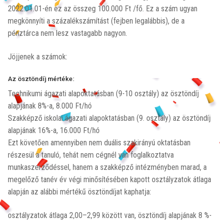
2022.01.01-én ez az összeg 100.000 Ft /fő. Ez a szám ugyan
megkönnyíti a százalékszámítást (fejben legalábbis), de a
pénztárca nem lesz vastagabb nagyon.
Jöjjenek a számok:
Az ösztöndíj mértéke:
Technikumi ágazati alapoktatásban (9-10 osztály) az ösztöndíj
alapjának 8%-a, 8.000 Ft/hó
Szakképző iskolai ágazati alapoktatásban (9. osztály) az ösztöndíj
alapjának 16%-a, 16.000 Ft/hó
Ezt követően amennyiben nem duális szakirányú oktatásban
részesül a tanuló, tehát nem cégnél van foglalkoztatva
munkaszerződéssel, hanem a szakképző intézményben marad, a
megelőző tanév év végi minősítésében kapott osztályzatok átlaga
alapján az alábbi mértékű ösztöndíjat kaphatja:
osztályzatok átlaga 2,00–2,99 között van, ösztöndíj alapjának 8 %-