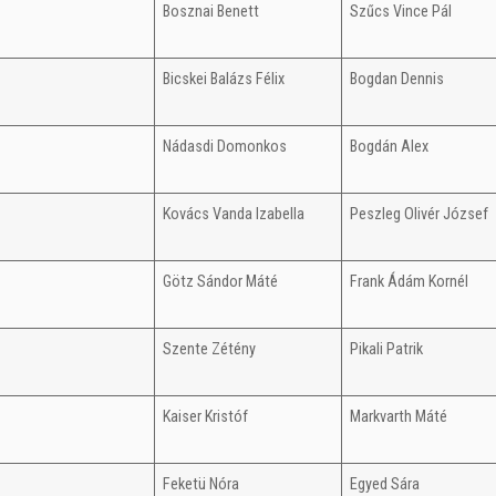
Bosznai Benett
Szűcs Vince Pál
Bicskei Balázs Félix
Bogdan Dennis
Nádasdi Domonkos
Bogdán Alex
Kovács Vanda Izabella
Peszleg Olivér József
Götz Sándor Máté
Frank Ádám Kornél
Szente Zétény
Pikali Patrik
Kaiser Kristóf
Markvarth Máté
Feketü Nóra
Egyed Sára