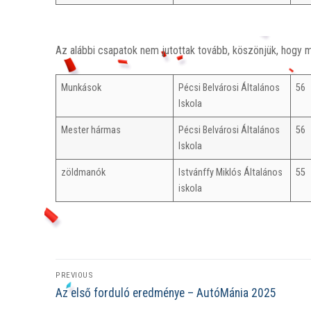
Az alábbi csapatok nem jutottak tovább, köszönjük, hogy 
Munkások
Pécsi Belvárosi Általános
56
Iskola
Mester hármas
Pécsi Belvárosi Általános
56
Iskola
zöldmanók
Istvánffy Miklós Általános
55
iskola
Bejegyzés
PREVIOUS
Previous
navigáció
Az első forduló eredménye – AutóMánia 2025
post: