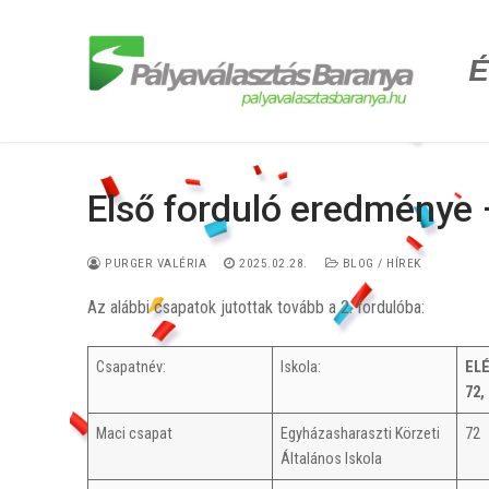
Ugrás
a
É
tartalomra
Első forduló eredménye 
PURGER VALÉRIA
2025.02.28.
BLOG / HÍREK
Az alábbi csapatok jutottak tovább a 2. fordulóba:
Csapatnév:
Iskola:
EL
72,
Maci csapat
Egyházasharaszti Körzeti
72
Általános Iskola