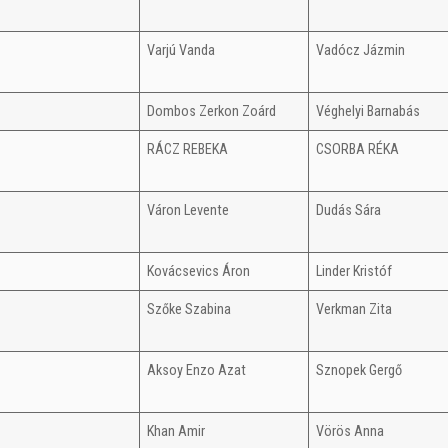
Varjú Vanda
Vadócz Jázmin
Dombos Zerkon Zoárd
Véghelyi Barnabás
RÁCZ REBEKA
CSORBA RÉKA
Váron Levente
Dudás Sára
Kovácsevics Áron
Linder Kristóf
Szőke Szabina
Verkman Zita
Aksoy Enzo Azat
Sznopek Gergő
Khan Amir
Vörös Anna