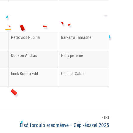
Petrovics Rubina
Bárkányi Tamásné
Duczon András
Ribly péterné
Imrik Bonita Edit
Güldner Gábor
NEXT
Next
Első forduló eredménye – Gép -ésszel 2025
post: