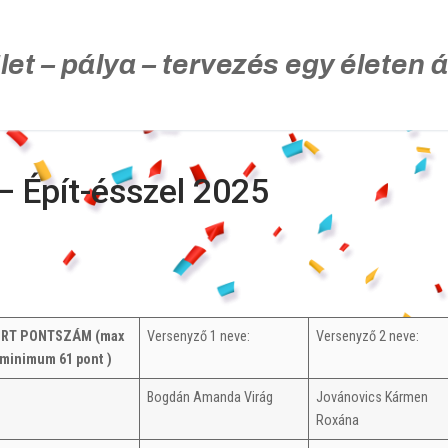
let – pálya – tervezés egy életen á
– Épít-ésszel 2025
ÉRT PONTSZÁM (max
Versenyző 1 neve:
Versenyző 2 neve:
 minimum 61 pont )
Bogdán Amanda Virág
Jovánovics Kármen
Roxána