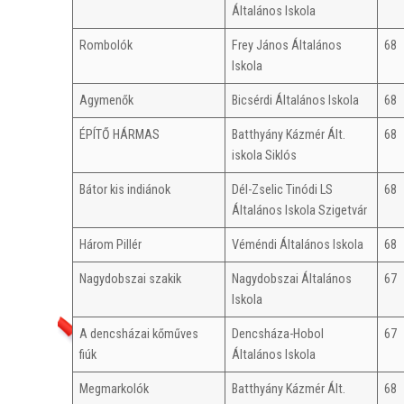
Általános Iskola
Rombolók
Frey János Általános
68
Iskola
Agymenők
Bicsérdi Általános Iskola
68
ÉPÍTŐ HÁRMAS
Batthyány Kázmér Ált.
68
iskola Siklós
Bátor kis indiánok
Dél-Zselic Tinódi LS
68
Általános Iskola Szigetvár
Három Pillér
Véméndi Általános Iskola
68
Nagydobszai szakik
Nagydobszai Általános
67
Iskola
A dencsházai kőműves
Dencsháza-Hobol
67
fiúk
Általános Iskola
Megmarkolók
Batthyány Kázmér Ált.
68