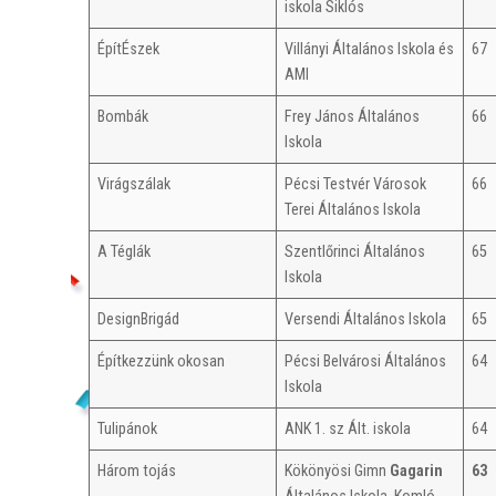
iskola Siklós
ÉpítÉszek
Villányi Általános Iskola és
67
AMI
Bombák
Frey János Általános
66
Iskola
Virágszálak
Pécsi Testvér Városok
66
Terei Általános Iskola
A Téglák
Szentlőrinci Általános
65
Iskola
DesignBrigád
Versendi Általános Iskola
65
Építkezzünk okosan
Pécsi Belvárosi Általános
64
Iskola
Tulipánok
ANK 1. sz Ált. iskola
64
Három tojás
Kökönyösi Gimn
Gagarin
63