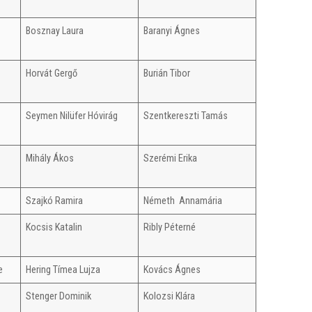
Bosznay Laura
Baranyi Ágnes
Horvát Gergő
Burián Tibor
Seymen Nilüfer Hóvirág
Szentkereszti Tamás
Mihály Ákos
Szerémi Erika
Szajkó Ramira
Németh Annamária
Kocsis Katalin
Ribly Péterné
e
Hering Tímea Lujza
Kovács Ágnes
Stenger Dominik
Kolozsi Klára