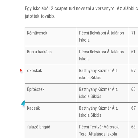
Egy iskolából 2 csapat tud nevezni a versenyre. Az alábbi 
jutottak tovább.
Kőművesek
Pécsi Belvárosi Általános
71
Iskola
Bob a barkács
Pécsi Belvárosi Általános
61
Iskola
okoskák
Batthyány Kázmér Ált.
67
iskola Siklós
Építészek
Batthyány Kázmér Ált.
65
iskola Siklós
Kacsák
Batthyány Kázmér Ált.
67
iskola Siklós
falazó brigád
Pécsi Testvér Városok
68
Terei Általános Iskola