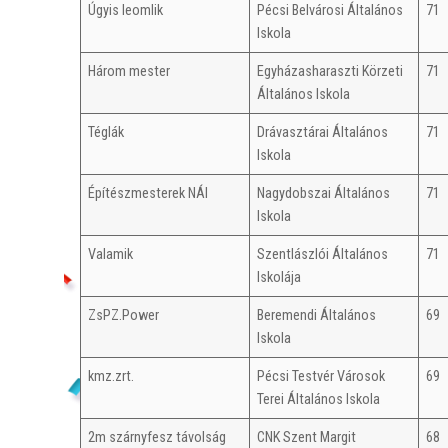
Úgyis leomlik
Pécsi Belvárosi Általános
71
Iskola
Három mester
Egyházasharaszti Körzeti
71
Általános Iskola
Téglák
Drávasztárai Általános
71
Iskola
Építészmesterek NÁI
Nagydobszai Általános
71
Iskola
Valamik
Szentlászlói Általános
71
Iskolája
ZsPZ.Power
Beremendi Általános
69
Iskola
kmz.zrt.
Pécsi Testvér Városok
69
Terei Általános Iskola
2m szárnyfesz távolság
CNK Szent Margit
68