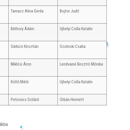
Tamacz Alina Gerda
Bojtor Judit
Báthory Ádám
Ujhelyi Csilla Katalin
Sárközi Krisztián
Szolnoki Csaba
Miklósi Áron
Lendvainé Besztró Mónika
Költő Máté
Ujhelyi Csilla Katalin
Petrovics Szilárd
Orbán Henriett
ákba.