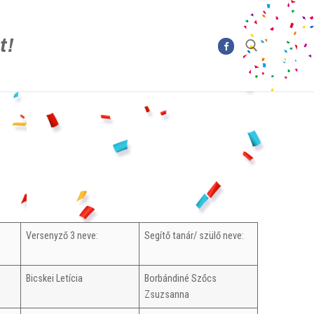
t!
Keresése:
Versenyző 3 neve:
Segítő tanár/ szülő neve:
Bicskei Letícia
Borbándiné Szőcs
Zsuzsanna