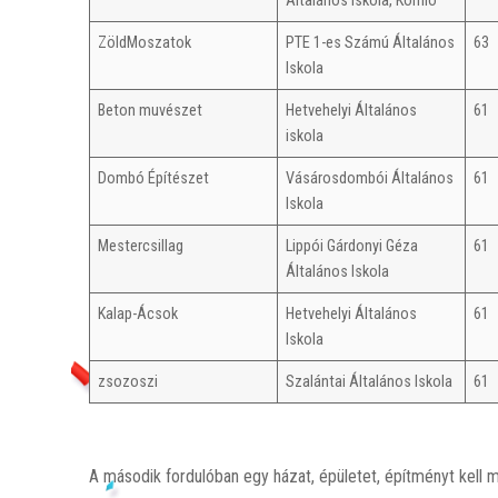
Általános Iskola, Komló
ZöldMoszatok
PTE 1-es Számú Általános
63
Iskola
Beton muvészet
Hetvehelyi Általános
61
iskola
Dombó Építészet
Vásárosdombói Általános
61
Iskola
Mestercsillag
Lippói Gárdonyi Géza
61
Általános Iskola
Kalap-Ácsok
Hetvehelyi Általános
61
Iskola
zsozoszi
Szalántai Általános Iskola
61
A második fordulóban egy házat, épületet, építményt kell m