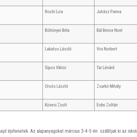
Rochi Liza
Juhász Panna
Böhönyei Béla
Bál Bence Noel
Lakatos László
Visi Norbert
Sipos Viktor
Tar Lénárd
Orsós László
Zsarkó Mihály
Kövesi Zsolt
Erdei Zoltán
ajd építenetek. Az alapanyagokat március 3-4-5-én szállítjuk ki az iskol