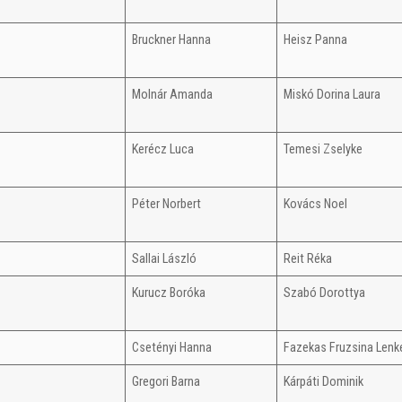
Bruckner Hanna
Heisz Panna
Molnár Amanda
Miskó Dorina Laura
Kerécz Luca
Temesi Zselyke
Péter Norbert
Kovács Noel
Sallai László
Reit Réka
Kurucz Boróka
Szabó Dorottya
Csetényi Hanna
Fazekas Fruzsina Lenk
Gregori Barna
Kárpáti Dominik