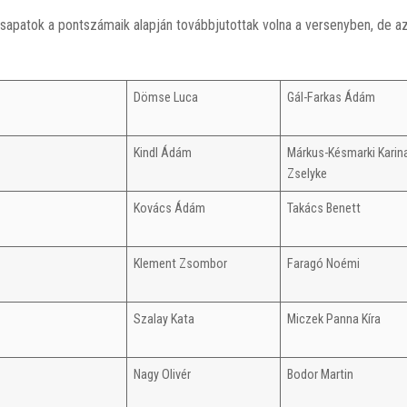
csapatok a pontszámaik alapján továbbjutottak volna a versenyben, de az 
Dömse Luca
Gál-Farkas Ádám
Kindl Ádám
Márkus-Késmarki Karin
Zselyke
Kovács Ádám
Takács Benett
Klement Zsombor
Faragó Noémi
Szalay Kata
Miczek Panna Kíra
Nagy Olivér
Bodor Martin