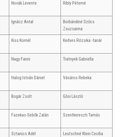
Novák Levente
Ribly Péterné
Ignácz Antal
Borbándiné Szőcs
Zsuzsanna
Kiss Kornél
Kedves Rózsika -tanár
Nagy Fanni
Tratnyek Gabriella
Halog István Dániel
Vásáros Rebeka
Bogár Zsolt
Gősi László
Fazekas-Sebők Zalán
Szentkereszti Tamás
Sztanics Adél
Leutschné Klein Cecília