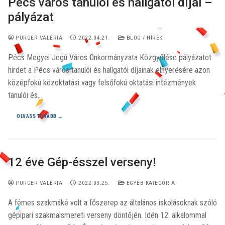
Pécs város tanulói és hallgatói díjai –
pályázat
PURGER VALÉRIA
2022.04.21.
BLOG / HÍREK
Pécs Megyei Jogú Város Önkormányzata Közgyűlése pályázatot
hirdet a Pécs város tanulói és hallgatói díjainak elnyerésére azon
középfokú közoktatási vagy felsőfokú oktatási intézmények
tanulói és…
OLVASS TOVÁBB →
12 éve Gép-ésszel verseny!
PURGER VALÉRIA
2022.03.25.
EGYÉB KATEGÓRIA
A fémes szakmáké volt a főszerep az általános iskolásoknak szóló
gépipari szakmaismereti verseny döntőjén. Idén 12. alkalommal