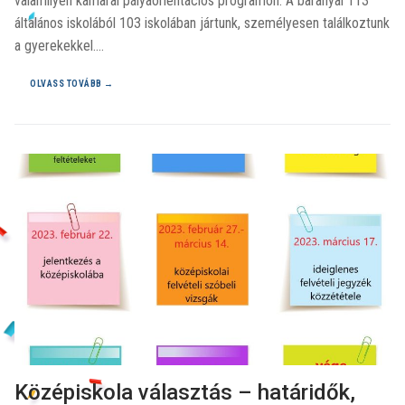
valamilyen kamarai pályaorientációs programon. A baranyai 113
általános iskolából 103 iskolában jártunk, személyesen találkoztunk
a gyerekekkel.…
OLVASS TOVÁBB →
Középiskola választás – határidők,