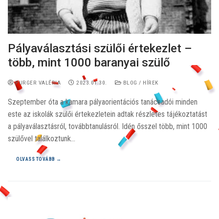
Pályaválasztási szülői értekezlet –
több, mint 1000 baranyai szülő
PURGER VALÉRIA
2023.01.30.
BLOG / HÍREK
Szeptember óta a kamara pályaorientációs tanácsadói minden
este az iskolák szülői értekezletein adtak részletes tájékoztatást
a pályaválasztásról, továbbtanulásról. Idén ősszel több, mint 1000
szülővel találkoztunk…
OLVASS TOVÁBB →