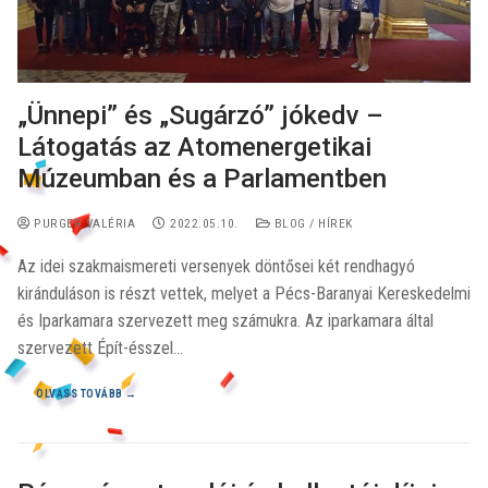
„Ünnepi” és „Sugárzó” jókedv –
Látogatás az Atomenergetikai
Múzeumban és a Parlamentben
PURGER VALÉRIA
2022.05.10.
BLOG / HÍREK
Az idei szakmaismereti versenyek döntősei két rendhagyó
kiránduláson is részt vettek, melyet a Pécs-Baranyai Kereskedelmi
és Iparkamara szervezett meg számukra. Az iparkamara által
szervezett Épít-ésszel…
OLVASS TOVÁBB →