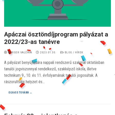
Apáczai ösztöndíjprogram pályázat a
2022/23-as tanévre
PURGER VALÉRIA
2023.01.30.
BLOG / HÍREK
A pályázat benyújtására nappali rendszerű szakmai oktatásban
tanulói jogviszonnyal rendelkező, szakképző iskola, illetve
technikum 9., 10. és 11. évfolyamának tanulói jogosultak. A
rászorultsági helyzet és…
OLVASS TOVÁBB →