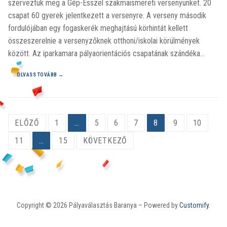
szerveztük meg a Gép-Ésszel szakmaismereti versenyünket. 20
csapat 60 gyerek jelentkezett a versenyre. A verseny második
fordulójában egy fogaskerék meghajtású körhintát kellett
összeszerelnie a versenyzőknek otthoni/iskolai körülmények
között. Az iparkamara pályaorientációs csapatának szándéka…
OLVASS TOVÁBB →
ELŐZŐ
1
…
5
6
7
8
9
10
11
…
15
KÖVETKEZŐ
Copyright © 2026 Pályaválasztás Baranya – Powered by
Customify
.