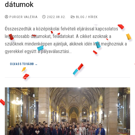
dátumok
PURGER VALÉRIA
2022.08.02.
BLOG / HÍREK
Összeszedtük a középiskolai felvételi eljárással kapcsolatos
legfontosabb dátumokat, feladatokat. A cikket azoknak a
szülőknek mindenképpen ajánljuk, akiknek idén kell meghozniuk a
gyerekkel együtt a pályaválasztási…
OLVASS TOVÁBB →