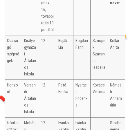
(max
neve:
16,
továbbj
utás 13
ponttól
Csavar
Királye
12
Buják
Bogdán
Sznope
Kollár
gó
gyháza
Lia
Fanni
k
Anita
szépsé
i
Szavan
gek
Általán
na
os
Izabella
Iskola
Horizo
Versen
12
Pető
Nyerge
Kovács
Német
nt
di
Emília
s
Viktória
h
Általán
Friderik
Annam
os
a
ária
Iskola
trónfo
Mohác
12
Ivánka
Ivánka
Stadlin
sztók
s
Zsófia,
Zsófia,
gerné