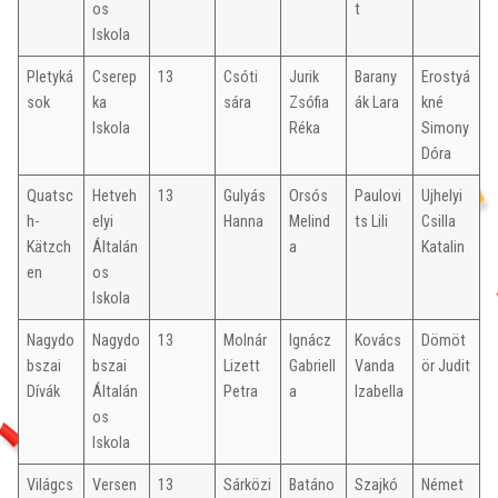
os
t
Iskola
Pletyká
Cserep
13
Csóti
Jurik
Barany
Erostyá
sok
ka
sára
Zsófia
ák Lara
kné
Iskola
Réka
Simony
Dóra
Quatsc
Hetveh
13
Gulyás
Orsós
Paulovi
Ujhelyi
h-
elyi
Hanna
Melind
ts Lili
Csilla
Kätzch
Általán
a
Katalin
en
os
Iskola
Nagydo
Nagydo
13
Molnár
Ignácz
Kovács
Dömöt
bszai
bszai
Lizett
Gabriell
Vanda
ör Judit
Dívák
Általán
Petra
a
Izabella
os
Iskola
Világcs
Versen
13
Sárközi
Batáno
Szajkó
Német