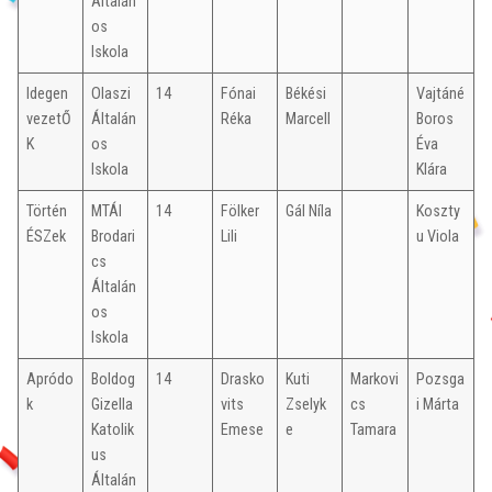
Általán
os
Iskola
Idegen
Olaszi
14
Fónai
Békési
Vajtáné
vezetŐ
Általán
Réka
Marcell
Boros
K
os
Éva
Iskola
Klára
Történ
MTÁI
14
Fölker
Gál Níla
Koszty
ÉSZek
Brodari
Lili
u Viola
cs
Általán
os
Iskola
Apródo
Boldog
14
Drasko
Kuti
Markovi
Pozsga
k
Gizella
vits
Zselyk
cs
i Márta
Katolik
Emese
e
Tamara
us
Általán