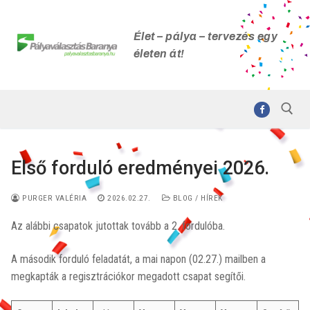
Ugrás
a
Élet – pálya – tervezés egy
tartalomra
életen át!
Első forduló eredményei 2026.
Keresése:
PURGER VALÉRIA
2026.02.27.
BLOG / HÍREK
Az alábbi csapatok jutottak tovább a 2. fordulóba.
A második forduló feladatát, a mai napon (02.27.) mailben a
megkapták a regisztrációkor megadott csapat segítői.