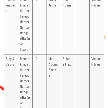
knádas
knádas
Kinga
Noémi
István
d
d Liszt
Ferenc
Német
Nemze
tiségi
Általán
os
Iskola
Slay &
Mecse
13
Kiss-
Schult
Vindics
Sassy
knádas
Abonyi
z Inez
István
d Liszt
Zselyk
Ferenc
e
Német
Nemze
tiségi
Általán
os