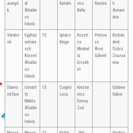
avargó
di
Katalin
vics
Ramira
h
k
Általán
Bella
Annam
os
ária
Iskola
Vándor
Egyház
13
Ignácz
Koszti
Petrovi
Borbán
ok
ashara
Kinga
cs
cs
diné
szti
Mirabel
Áron
Szőcs
Körzeti
la
Gábriel
Zsuzsa
Általán
Erzséb
nna
os
et
Iskola
Diamo
Istvánf
13
Csigeti
Krezna
Güldner
nd Duo
fy
Luca
nics
Gábor
Miklós
Emma
Általán
Zoé
os
Iskola
Mecse
Mecse
13
Kollár
Jéhl
Vindics