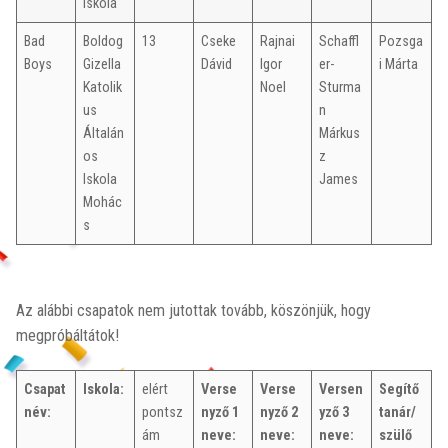
Iskola
Bad
Boldog
13
Cseke
Rajnai
Schaffl
Pozsga
Boys
Gizella
Dávid
Igor
er-
i Márta
Katolik
Noel
Sturma
us
n
Általán
Márkus
os
z
Iskola
James
Mohác
s
Az alábbi csapatok nem jutottak tovább, köszönjük, hogy
megpróbáltátok!
Csapat
Iskola:
elért
Verse
Verse
Versen
Segítő
név:
pontsz
nyző 1
nyző 2
yző 3
tanár/
ám
neve:
neve:
neve:
szülő