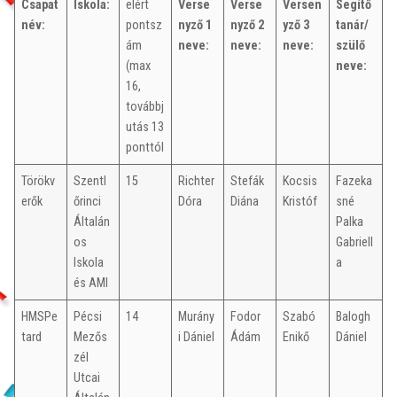
Csapat
Iskola:
elért
Verse
Verse
Versen
Segítő
név:
pontsz
nyző 1
nyző 2
yző 3
tanár/
ám
neve:
neve:
neve:
szülő
(max
neve:
16,
továbbj
utás 13
ponttól
Törökv
Szentl
15
Richter
Stefák
Kocsis
Fazeka
erők
őrinci
Dóra
Diána
Kristóf
sné
Általán
Palka
os
Gabriell
Iskola
a
és AMI
HMSPe
Pécsi
14
Murány
Fodor
Szabó
Balogh
tard
Mezős
i Dániel
Ádám
Enikő
Dániel
zél
Utcai