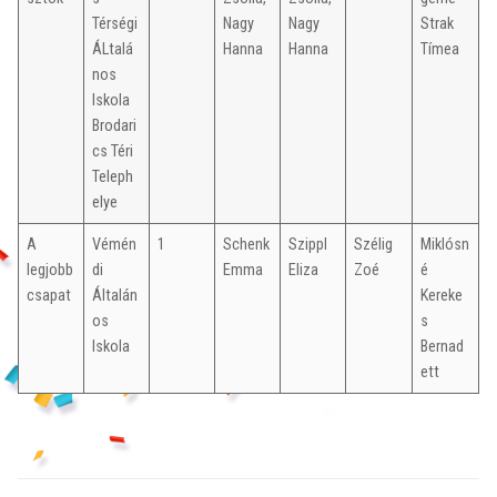
Térségi
Nagy
Nagy
Strak
ÁLtalá
Hanna
Hanna
Tímea
nos
Iskola
Brodari
cs Téri
Teleph
elye
A
Vémén
1
Schenk
Szippl
Szélig
Miklósn
legjobb
di
Emma
Eliza
Zoé
é
csapat
Általán
Kereke
os
s
Iskola
Bernad
ett
Bejegyzés