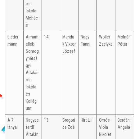
os
Iskola
Mohác
s
Bieder
Almam
14
Mandu
Nagy
Wöller
Molnár
mann
ellék-
k Viktor
Fanni
Zselyke
Péter
Somog
József
yhársá
gyi
Általán
os
Iskola
és
Kollégi
um
A 7
Nagype
13
Gregori
Hirt Lili
Orsós
Berdán
lányai
terdi
cs Zoé
Viola
Angéla
Általán
Nikolet