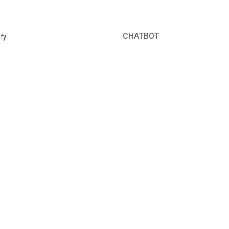
CHATBOT
fy
.