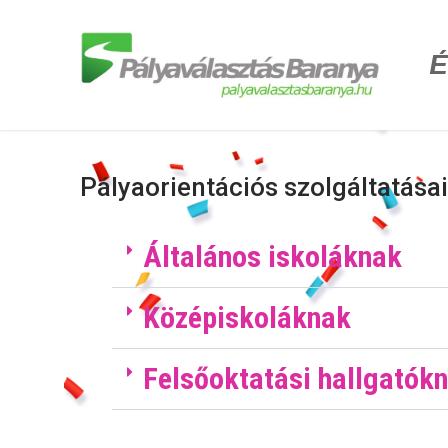
É
Pályaorientációs szolgáltatása
Általános iskoláknak
Középiskoláknak
Felsőoktatási hallgatók