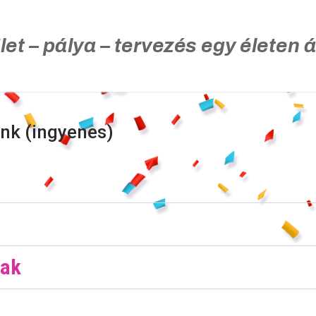
let – pálya – tervezés egy életen á
ink (ingyenes)
nak