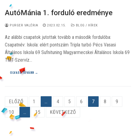
AutóMánia 1. forduló eredménye
PURGER VALÉRIA
2023.02.15.
BLOG / HÍREK
Az alábbi csapatok jutottak tovább a második fordulóba:
Csapatnév: Iskola: elért pontszám Tripla turbó Pécs Vasasi
Általános Iskola 69 Sufnituning Magyarmecskei Általános Iskola 69
TMT-Szervíz…
OLVASS TOVÁBB →
Bejegyzések
ELŐZŐ
1
…
4
5
6
7
8
9
lapozása
10
…
15
KÖVETKEZŐ