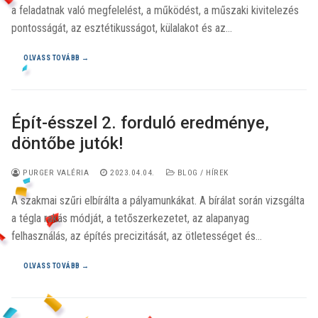
a feladatnak való megfelelést, a működést, a műszaki kivitelezés
pontosságát, az esztétikusságot, külalakot és az…
OLVASS TOVÁBB →
Épít-ésszel 2. forduló eredménye,
döntőbe jutók!
PURGER VALÉRIA
2023.04.04.
BLOG / HÍREK
A szakmai szűri elbírálta a pályamunkákat. A bírálat során vizsgálta
a tégla rakás módját, a tetőszerkezetet, az alapanyag
felhasználás, az építés precizitását, az ötletességet és…
OLVASS TOVÁBB →