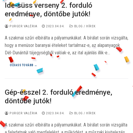
Ide-süss verseny 2. forduló
eredménye, döntőbe jutók!
PURGER VALÉRIA
2023.04.04.
BLOG / HÍREK
A szakmai szűri elbírálta a pályamunkákat. A bírálat során vizsgálta,
hogy a menüsor baranyai ételeket tartalmaz-e, az alapanyagok
Dél-Dunántúl tájegységből valóak-e, az ital ajánlás illik-e…
OLVASS TOVÁBB →
Gép-ésszel 2. forduló eredménye,
döntőbe jutók!
PURGER VALÉRIA
2023.04.04.
BLOG / HÍREK
A szakmai szűri elbírálta a pályamunkákat. A bírálat során vizsgálta
a feladatnak való megfelelést, a működést, a műszaki kivitelezés