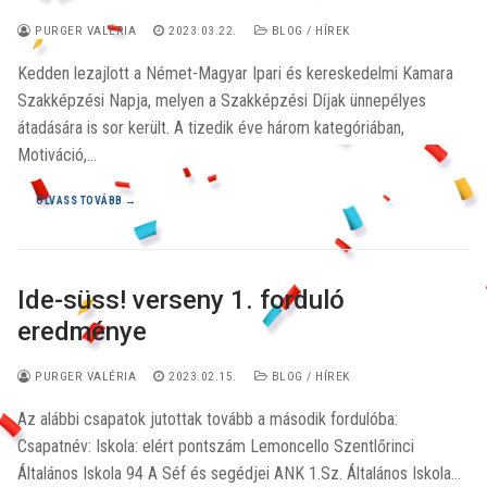
PURGER VALÉRIA
2023.03.22.
BLOG / HÍREK
Kedden lezajlott a Német-Magyar Ipari és kereskedelmi Kamara
Szakképzési Napja, melyen a Szakképzési Díjak ünnepélyes
átadására is sor került. A tizedik éve három kategóriában,
Motiváció,…
OLVASS TOVÁBB →
Ide-süss! verseny 1. forduló
eredménye
PURGER VALÉRIA
2023.02.15.
BLOG / HÍREK
Az alábbi csapatok jutottak tovább a második fordulóba:
Csapatnév: Iskola: elért pontszám Lemoncello Szentlőrinci
Általános Iskola 94 A Séf és segédjei ANK 1.Sz. Általános Iskola…